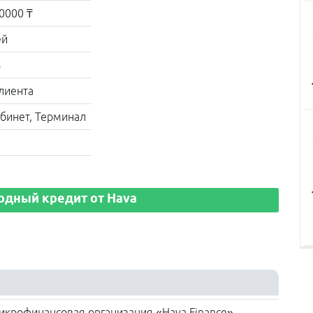
0000 ₸
ей
%
клиента
бинет, Терминал
одный кредит от Hava
крофинансовая организация «Hava Finance»