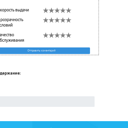
корость выдачи
розрачность
словий
ачество
бслуживания
Отправить коментарий
держание: