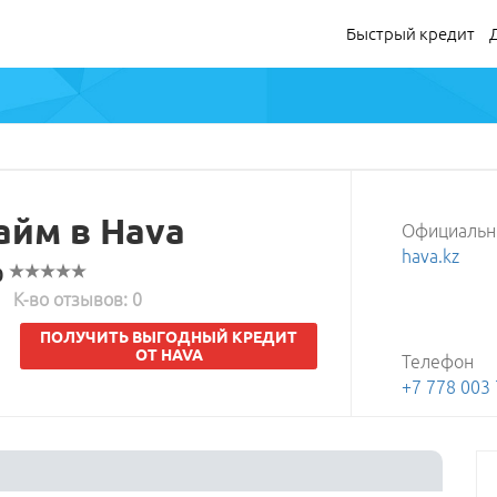
Быстрый кредит
айм в Hava
Быстрый кредит
Официальн
hava.kz
Деньги в долг
0
Деньги до зарплаты
К-во отзывов: 0
Микрозайм
ПОЛУЧИТЬ ВЫГОДНЫЙ КРЕДИТ
ОТ HAVA
Телефон
+7 778 003 