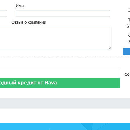
Имя
С
П
Отзыв о компании
у
К
о
Со
одный кредит от Hava