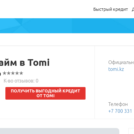
Быстрый кредит
айм в Tomi
Официальн
Быстрый кредит
tomi.kz
Деньги в долг
0
Деньги до зарплаты
К-во отзывов: 0
Микрозайм
ПОЛУЧИТЬ ВЫГОДНЫЙ КРЕДИТ
ОТ TOMI
Телефон
+7 700 331 