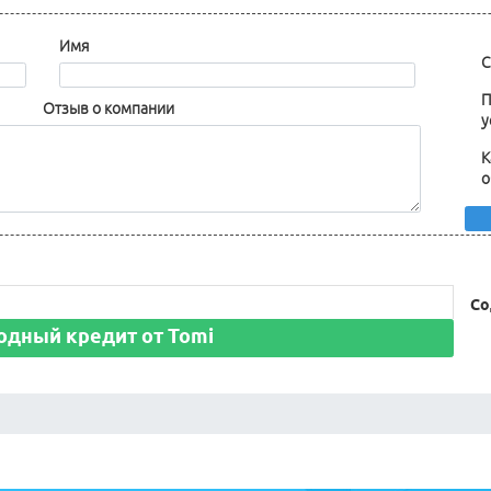
Имя
С
П
Отзыв о компании
у
К
о
Со
одный кредит от Tomi