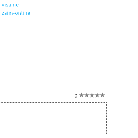
visame
zaim-online
0