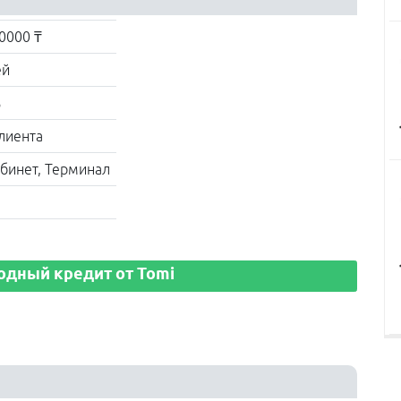
0000 ₸
ей
%
клиента
бинет, Терминал
одный кредит от Tomi