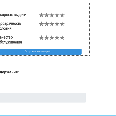
корость выдачи
розрачность
словий
ачество
бслуживания
Отправить коментарий
держание: